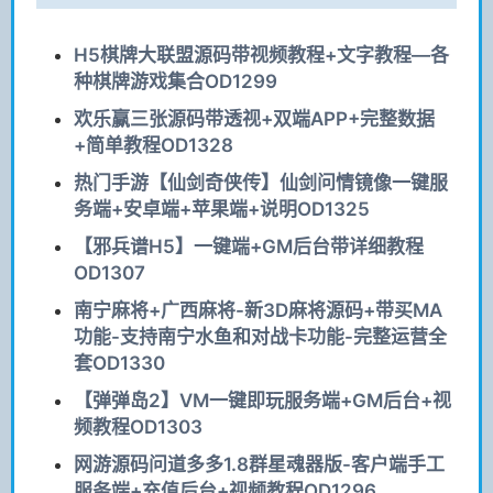
H5棋牌大联盟源码带视频教程+文字教程—各
种棋牌游戏集合OD1299
欢乐赢三张源码带透视+双端APP+完整数据
+简单教程OD1328
热门手游【仙剑奇侠传】仙剑问情镜像一键服
务端+安卓端+苹果端+说明OD1325
【邪兵谱H5】一键端+GM后台带详细教程
OD1307
南宁麻将+广西麻将-新3D麻将源码+带买MA
功能-支持南宁水鱼和对战卡功能-完整运营全
套OD1330
【弹弹岛2】VM一键即玩服务端+GM后台+视
频教程OD1303
网游源码问道多多1.8群星魂器版-客户端手工
服务端+充值后台+视频教程OD1296