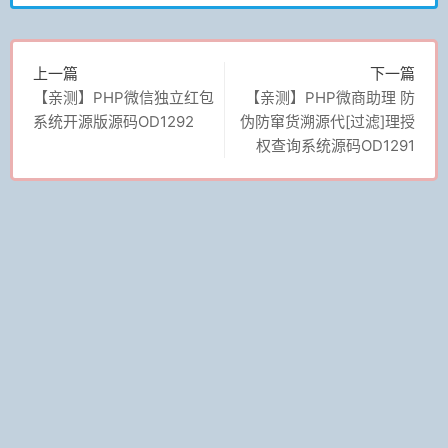
上一篇
下一篇
【亲测】PHP微信独立红包
【亲测】PHP微商助理 防
系统开源版源码OD1292
伪防窜货溯源代[过滤]理授
权查询系统源码OD1291