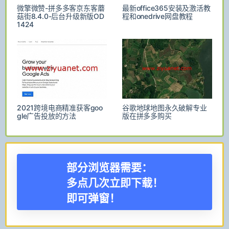
微擎微赞-拼多多客京东客蘑
最新office365安装及激活教
菇街8.4.0-后台升级新版OD
程和onedrive网盘教程
1424
2021跨境电商精准获客goo
谷歌地球地图永久破解专业
gle广告投放的方法
版在拼多多购买
部分浏览器需要：
多点几次立即下载！
即可弹窗！