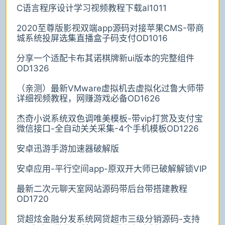
C语言程序设计学习视频教程下载al1011
2020至尊版影视双端app源码对接苹果CMS-带商
城系统投屏选集直播盒子码支付OD1016
分享一个适配卡布其诺棋牌新ui版本的完整组件
OD1326
（亲测）最新VMware虚拟机去虚拟化过鲁大师带
详细视频教程，网赚游戏必备OD1626
杰奇小说系统双色调唯美模板-带vip打赏及支付宝
微信接口-全自动关关采集-4个手机模板OD1226
安卓迅游手游加速器破解版
安卓应用-平行空间app-原双开大师已破解解锁VIP
最新二次元聊天室网站源码带后台带搭建教程
OD1720
贷超炫金融分发系统网贷超市三级分销源码-支持