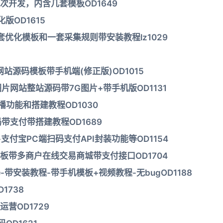
开发，内含几套模板OD1649
版OD1615
两套优化模板和一套采集规则带安装教程lz1029
站源码模板带手机端(修正版)OD1015
图片网站整站源码带7G图片+带手机版OD1131
功能和搭建教程OD1030
带支付带搭建教程OD1689
支付宝PC端扫码支付API封装功能等OD1154
板带多商户在线交易商城带支付接口OD1704
带安装教程-带手机模板+视频教程-无bugOD1188
1738
营OD1729