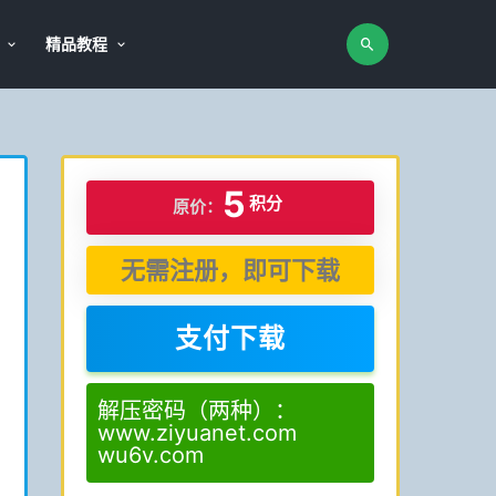
精品教程
5
积分
原价：
无需注册，即可下载
支付下载
解压密码（两种）：
www.ziyuanet.com
wu6v.com