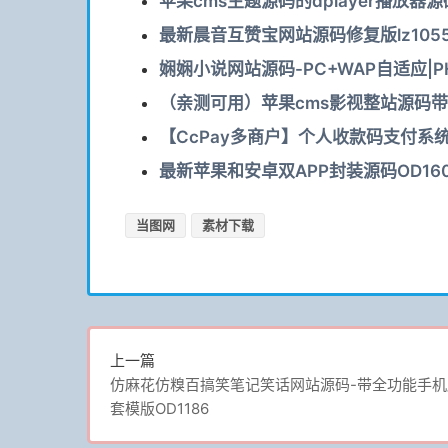
苹果cms主题源码的dplayer播放器源码
最新晨音互赞宝网站源码修复版lz105
娴娴小说网站源码-PC+WAP自适应|P
（亲测可用）苹果cms影视整站源码带
【CcPay多商户】个人收款码支付系统O
最新苹果和安卓双APP封装源码OD16
当图网
素材下载
上一篇
仿麻花仿糗百搞笑笔记笑话网站源码-带全功能手机
套模版OD1186