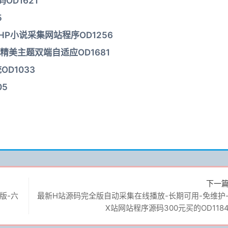
OD1621
5
HP小说采集网站程序OD1256
精美主题双端自适应OD1681
D1033
05
下一
版-六
最新H站源码完全版自动采集在线播放-长期可用-免维护
X站网站程序源码300元买的OD118