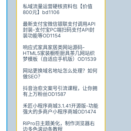
私域流量运营硬核资料包【价值
800元】bd1106
最新支付宝微信银联支付调用API
封装-支付宝PC端扫码支付API封
装功能等OD1154
响应式家具家居类网站源码-
HTML5家装橱柜厨具茶几网站织
梦模板（自适应手机版）OD1539
网站更换域名地址怎么处理？如何
做SEO？
抖音治愈文案号引流课程，让你拥
有上万粉丝OD1587
禾匠小程序商城3.1.41开源版-功能
强大的多商户小程序商城OD1474
RiPro日主题美化，制作浏览器右
边多色滚动条教程