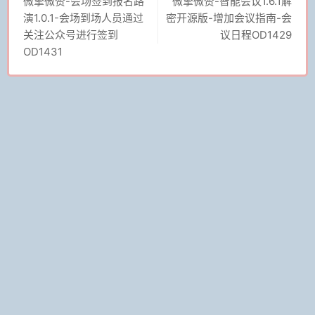
微擎微赞-会场签到报名路
微擎微赞-智能会议1.6.1解
演1.0.1-会场到场人员通过
密开源版-增加会议指南-会
关注公众号进行签到
议日程OD1429
OD1431