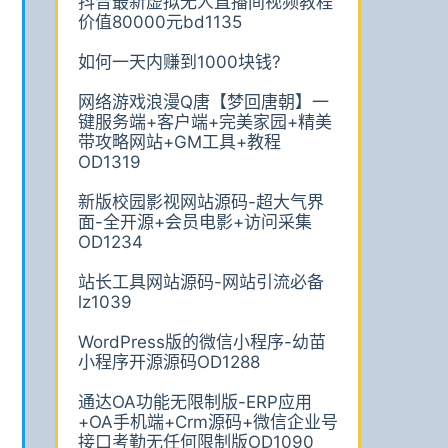
抖音最新虚拟无人直播间视频教程
价值80000元bd1135
如何一天内赚到1000块钱?
网络游戏浪漫Q唐【梦回唐朝】一
键服务端+客户端+完美家园+精美
带攻略网站+GM工具+教程
OD1319
新版校园影视网站源码-超大气界
面-全开源+会员电影+访问采集
OD1234
站长工具网站源码-网站引流必备
lz1039
WordPress版的微信小程序-幼苗
小程序开源源码OD1288
通达OA功能无限制版-ERP应用
+OA手机端+Crm源码+微信企业号
接口考勤无任何限制版OD1090