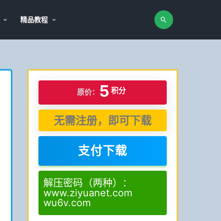
精品教程
5
积分
原价：
无需注册，即可下载
支付下载
解压密码（两种）：
www.ziyuanet.com
wu6v.com