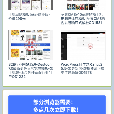
手机网站模板源码-商业版-
苹果CMSv10宽屏轮播手机
价值298元
电脑自适应模板|苹果CMS影
视系统响应式模板OD1581
B2B行业网站源码-Destoon
WordPress日主题Rizhuti2.
7.0最新蓝色大气宽屏模板-带
5.5-带更新包-虚拟资源下载
手机端-适合各种垂直行业门
类主题源码OD1578
户OD1222
部分浏览器需要：
多点几次立即下载！