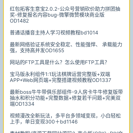
红包拓客生意宝2.0.2-公众号营销砍价助力拼团抽
奖-修复报名内容bug-微擎微赞模块商业版
OD1482
普通话播音主持人学习视频教程bd1014
最新网络验证系统安全稳定、性能强悍、 承载能力
强，支持高并发OD1655
网站的FTP工具是什么？怎么使用FTP工具？
宝马版永利组件1:1玩法棋牌运营完整版+双端
APP+Web网页端+完整搭建视频教程OD1337
最新boss牛牛带俱乐部组件-9人房卡牛牛修复版带
抽水和积分功能+完整数据+修复若干问题+完美双
端OD1334
视频漫改全新玩法，多平台多领域变现，小白轻松
上手，单日变现300＋bd1146