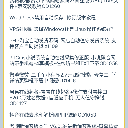
素材教程/资源下载网站源码2-商业版(GBK)+DIY文
件+带安装教程OD1260
WordPress禁用自动保存+修订版本教程
VPS建网站选择Windows还是Linux操作系统好？
PHP淘宝自动发货源码-网店自动值守发货系统-支
持客户自助提货lz1109
PTCms小说系统自动在线采集修正版-小说聚合网
站带手机端-4套模板-在线听书和TXT下载OD1058
微擎微赞-二手车小程序2.7开源解密版-修复二手车
详情页弹框不居中问题OD1416
周易在线起名-宝宝在线起名+微信支付宝接口
+200万姓名数据+自适应手机-无人值守挣钱
OD1127
抖音在线去水印解析网PHP源码OD1053
老虎新淘客版本号:V6.0.3-最新淘客系统-微擎微赞