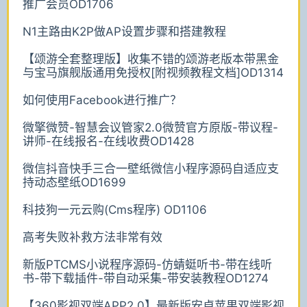
推广会员OD1706
N1主路由K2P做AP设置步骤和搭建教程
【颂游全套整理版】收集不错的颂游老版本带黑金
与宝马旗舰版通用免授权[附视频教程文档]OD1314
如何使用Facebook进行推广？
微擎微赞-智慧会议管家2.0微赞官方原版-带议程-
讲师-在线报名-在线收费OD1428
微信抖音快手三合一壁纸微信小程序源码自适应支
持动态壁纸OD1699
科技狗一元云购(Cms程序) OD1106
高考失败补救方法非常有效
新版PTCMS小说程序源码-仿蜻蜓听书-带在线听
书-带下载插件-带自动采集-带安装教程OD1274
【360影视双端APP2.0】最新版安卓苹果双端影视