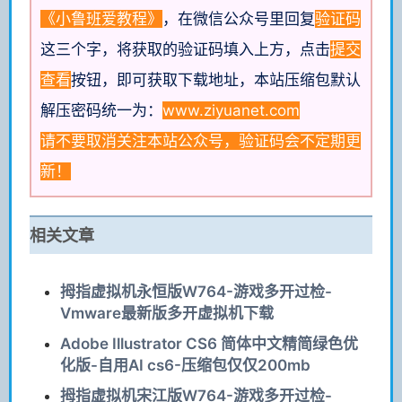
《小鲁班爱教程》
，在微信公众号里回复
验证码
这三个字，将获取的验证码填入上方，点击
提交
查看
按钮，即可获取下载地址
，本站压缩包默认
解压密码统一为：
www.ziyuanet.com
请不要取消关注本站公众号，验证码会不定期更
新！
相关文章
拇指虚拟机永恒版W764-游戏多开过检-
Vmware最新版多开虚拟机下载
Adobe Illustrator CS6 简体中文精简绿色优
化版-自用AI cs6-压缩包仅仅200mb
拇指虚拟机宋江版W764-游戏多开过检-