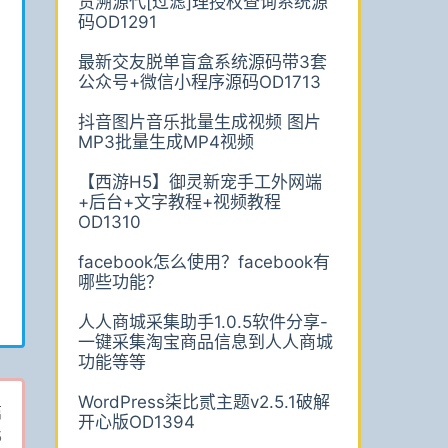
货溯源代[过滤]理授权查询系统源
码OD1291
最新交友脱单盲盒系统源码带3套
公众号+微信小程序源码OD1713
抖音图片音乐批量生成视频 图片
MP3批量生成MP4视频
【西游H5】御灵新宠手工外网端
+后台+文字教程+视频教程
OD1310
facebook怎么使用？facebook有
哪些功能？
人人商城采集助手1.0.5软件分享-
一键采集淘宝商品信息到人人商城
功能等等
WordPress柒比贰主题v2.5.1破解
篇
开心版OD1394
5