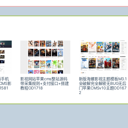
播手机
影视网站苹果cms整站源码
新版海螺影视主题模板M3.1
CMS影
带采集规则+支付接口+搭建
全破解完全解密无BUG无后
581
教程OD1718
门苹果CMSv10主题OD167
2