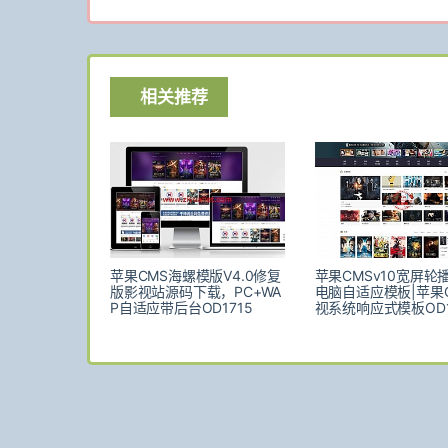
相关推荐
苹果CMS海螺模版V4.0修复
苹果CMSv10宽屏轮
版影视站源码下载，PC+WA
电脑自适应模板|苹果
P自适应带后台OD1715
视系统响应式模板OD1