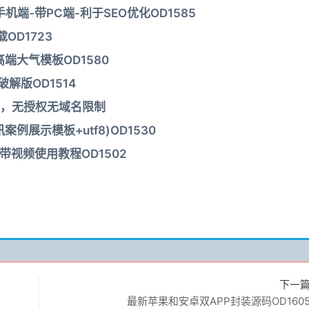
端-带PC端-利于SEO优化OD1585
载OD1723
端大气模板OD1580
新破解版OD1514
观，无授权无域名限制
展示模板+utf8)OD1530
板带视频使用教程OD1502
下一
最新苹果和安卓双APP封装源码OD160