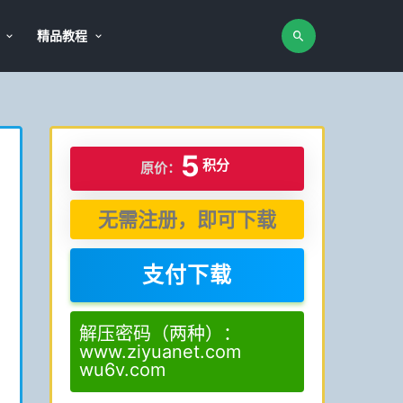
精品教程
5
积分
原价：
无需注册，即可下载
支付下载
解压密码（两种）：
www.ziyuanet.com
wu6v.com