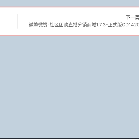
下一
微擎微赞-社区团购直播分销商城1.7.3-正式版OD142