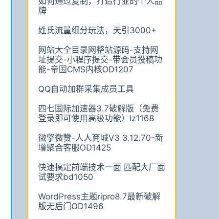
如何通过复制，打造行业的个人品
牌
姓氏流量细分玩法，天引3000+
网站大全目录网整站源码-支持网
址提交-小程序提交-带会员投稿功
能-帝国CMS内核OD1207
QQ自动加群采集成员工具
四七国际加速器3.7破解版（免费
登录即可使用高级功能）lz1168
微擎微赞-人人商城V3 3.12.70-新
增聚合客服OD1425
快速搞定前端技术一面 匹配大厂面
试要求bd1050
WordPress主题ripro8.7最新破解
版无后门OD1496