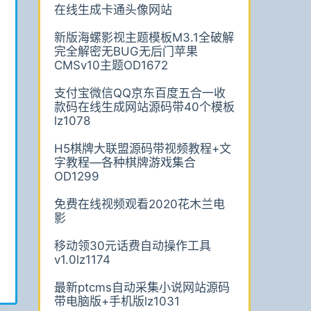
在线生成卡通头像网站
新版海螺影视主题模板M3.1全破解
完全解密无BUG无后门苹果
CMSv10主题OD1672
支付宝微信QQ京东百度五合一收
款码在线生成网站源码带40个模板
lz1078
H5棋牌大联盟源码带视频教程+文
字教程—各种棋牌游戏集合
OD1299
免费在线视频观看2020花木兰电
影
移动领30元话费自动操作工具
v1.0lz1174
最新ptcms自动采集小说网站源码
带电脑版+手机版lz1031