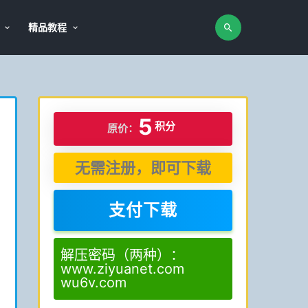
精品教程
5
积分
原价：
无需注册，即可下载
支付下载
解压密码（两种）：
www.ziyuanet.com
wu6v.com