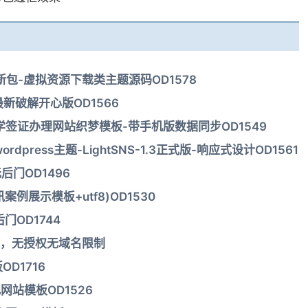
5-带更新包-虚拟资源下载类主题源码OD1578
题最新破解开心版OD1566
签证办理网站织梦模板-带手机版数据同步OD1549
press主题-LightSNS-1.3正式版-响应式设计OD1561
无后门OD1496
展示模板+utf8)OD1530
后门OD1744
观，无授权无域名限制
D1716
网站模板OD1526