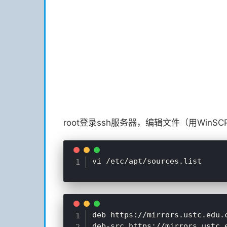
root登录ssh服务器，编辑文件（用WinS
deb https://mirrors.ustc.edu.
deb-src https://mirrors.ustc.