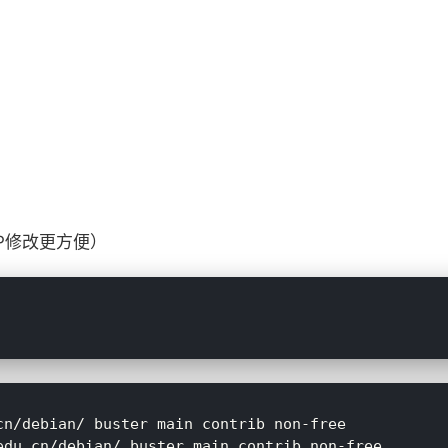
CP修改更方便）
cn/debian/ buster main contrib non-free

edu.cn/debian/ buster main contrib non-free
