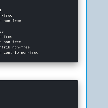


-free

 non-free

e

-free

 non-free

trib non-free
