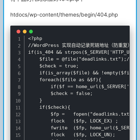
htdocs/wp-content/themes/begin/404.php
<?php

//WordPress 实现自动记录死链地址（防重复）

if(is_404 && strpos($_SERVER['HTTP_USER_
	$file = @file("deadlinks.txt");//deadlinks.txt

	$check = true;

	if(is_array($file) && !empty($file))

	foreach($file as &$f){

		if($f == home_url($_SERVER['REQUEST_URI'])."\n")

		$check = false;

	}

	if($check){

		$fp	=	fopen("deadlinks.txt","a");//deadlinks.txt 就是在网站根目录的记录死链的文件

		flock	($fp, LOCK_EX) ;

		fwrite	($fp, home_url($_SERVER['REQUEST_URI'])."\n");

		flock	($fp, LOCK_UN);
