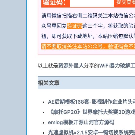
验证码：
请用微信扫描右侧二维码关注本站微信公
众号里回复
验证码
这三个字，将获取的验
钮，即可获取下载地址
，本站压缩包默认
请不要取消关注本站公众号，验证码会不
以上就是
资源
外星人
分享的
WiFi暴力破
相关文章
AE后期模板168套-影视制作企业片
《摩托GP20》世界摩托大奖赛3D游
emlog模板开源山河官方源码
光速虚拟机v2.1.5安卓一键切换系统