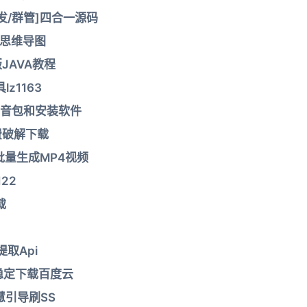
发/群管]四合一源码
、思维导图
JAVA教程
z1163
音包和安装软件
费破解下载
批量生成MP4视频
22
载
取Api
d稳定下载百度云
慧引导刷SS