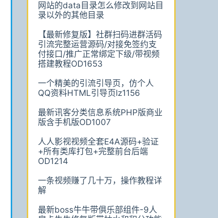
网站的data目录怎么修改到网站目
录以外的其他目录
【最新修复版】社群扫码进群活码
引流完整运营源码/对接免签约支
付接口/推广正常绑定下级/带视频
搭建教程OD1653
一个精美的引流引导页，仿个人
QQ资料HTML引导页lz1156
最新讯客分类信息系统PHP版商业
版含手机版OD1007
人人影视视频全套E4A源码+验证
+所有类库打包+完整前台后端
OD1214
一条视频赚了几十万，操作教程详
解
最新boss牛牛带俱乐部组件-9人