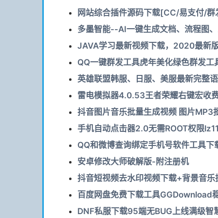
网站综合插件源码下载[CC/易支付/群
多墨智能--AI一键生成文档、流程图
JAVA学习最新视频下载，2020最新版
QQ一键群发工具虎年美化绿色群发工具l
英雄联盟韩服、日服、美服最新完整语
雷电模拟器4.0.53王者荣耀右键宏收
抖音图片音乐批量生成视频 图片MP3
手机自动点击器2.0无需ROOT权限lz11
QQ和微博查询绑定手机号软件工具下
安卓修改大师破解版-附注册机
抖音短视频去水印视频下载+背景音乐提
百度网盘免费下载工具GGDownloa
DNF私服下载95端无BUG上线满级智