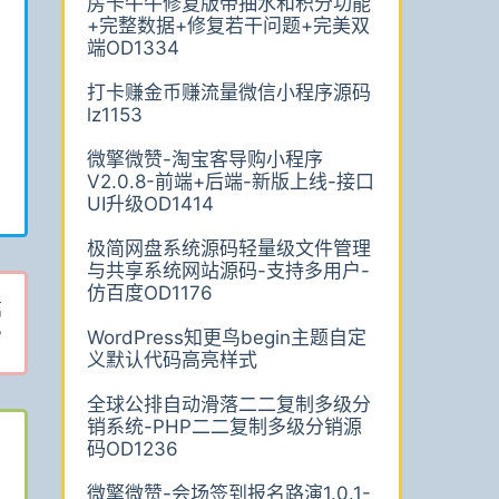
房卡牛牛修复版带抽水和积分功能
+完整数据+修复若干问题+完美双
端OD1334
打卡赚金币赚流量微信小程序源码
lz1153
微擎微赞-淘宝客导购小程序
V2.0.8-前端+后端-新版上线-接口
UI升级OD1414
极简网盘系统源码轻量级文件管理
与共享系统网站源码-支持多用户-
仿百度OD1176
篇
?
WordPress知更鸟begin主题自定
义默认代码高亮样式
全球公排自动滑落二二复制多级分
销系统-PHP二二复制多级分销源
码OD1236
微擎微赞-会场签到报名路演1.0.1-