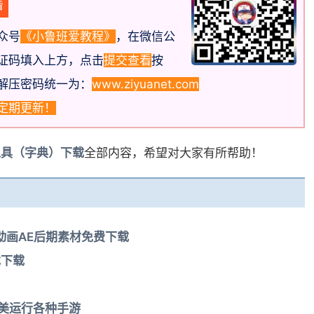
众号
《小鲁班爱教程》
，在微信公
证码填入上方，点击
提交查看
按
解压密码统一为：
www.ziyuanet.com
定期更新！
解工具（字典）下载
全部内容，希望对大家有所帮助！
头动画AE后期素材免费下载
戏下载
完美运行各种手游