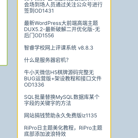
会场到场人员通过关注公众号进行
签到OD1431
最新WordPress大前端高端主题
DUX5.2-最新破解二开优化版-无
后门OD1556
智睿学校网上评课系统 v8.8.3
什么是服务器宕机？
牛小天微信H5棋牌源码完整无
BUG运营版+架设教程和接口文件
OD1336
SQL批量替换MySQL数据库某个
字段的关键字的方法
网站捐钱赞助永久免费版lz1135
RiPro日主题美化教程，RiPro主题
底部添加波浪特效