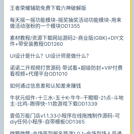
王者荣耀辅助免费下载六神破解版
每天摇一摇功能模块-摇奖抽奖活动功能模块-用来
做活动涨粉的一个模块OD1355
素材教程/资源下载网站源码2-商业版(GBK)+DIY文
件+带安装教程OD1260
UI设计是什么？UI设计师是做什么？
诺诺二开视频打赏源码 带试看+超级防封+VIP付费
看视频+代理平台OD1010
如何通过信息差和认知差来赚钱
牛状元组件-十三水-五十K-牛牛-干瞪眼-21点-斗地
主-比鸡-跑得快-11款游戏下载OD1339
壹佰万能门店v1.1.33小程序在线拖拽制作源码-可
diy任何小程序-自带模板OD1365
微擎微赞-会场签到报名路演1.0.1-会场到场人员通