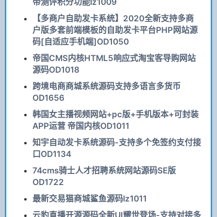
带测评积分功能lz1009
【多商户自助发卡系统】2020全新支持多商
户版多套前端模板的自助发卡平台PHP网站源
码[自适应手机端]OD1050
帝国CMS内核HTML5响应式淘宝客导购网站
源码OD1018
跨境电商商城系统源码支持多语言多货币
OD1656
韩国女主播视频网站+pc版+手机版本+可封装
APP运营 帝国内核OD1011
知宇自动发卡系统源码-支持多个免签约支付接
口OD1134
74cms骑士人才招聘系统网站源码SE版
OD1722
最新交易猫商城鲨鱼源码lz1011
云豹直播开源源码全新UI耀世登场-支持对接多