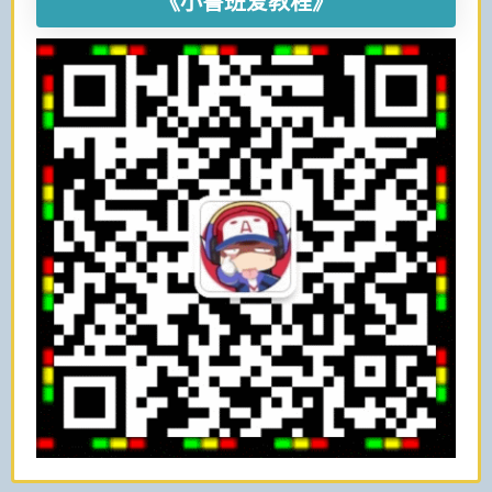
《小鲁班爱教程》