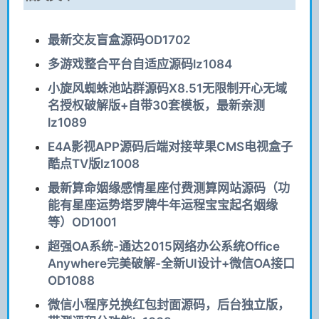
最新交友盲盒源码OD1702
多游戏整合平台自适应源码lz1084
小旋风蜘蛛池站群源码X8.51无限制开心无域
名授权破解版+自带30套模板，最新亲测
lz1089
E4A影视APP源码后端对接苹果CMS电视盒子
酷点TV版lz1008
最新算命姻缘感情星座付费测算网站源码（功
能有星座运势塔罗牌牛年运程宝宝起名姻缘
等）OD1001
超强OA系统-通达2015网络办公系统Office
Anywhere完美破解-全新UI设计+微信OA接口
OD1088
微信小程序兑换红包封面源码，后台独立版，