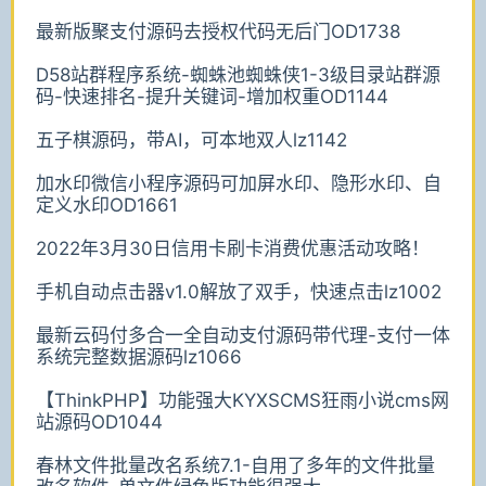
最新版聚支付源码去授权代码无后门OD1738
D58站群程序系统-蜘蛛池蜘蛛侠1-3级目录站群源
码-快速排名-提升关键词-增加权重OD1144
五子棋源码，带AI，可本地双人lz1142
加水印微信小程序源码可加屏水印、隐形水印、自
定义水印OD1661
2022年3月30日信用卡刷卡消费优惠活动攻略！
手机自动点击器v1.0解放了双手，快速点击lz1002
最新云码付多合一全自动支付源码带代理-支付一体
系统完整数据源码lz1066
【ThinkPHP】功能强大KYXSCMS狂雨小说cms网
站源码OD1044
春林文件批量改名系统7.1-自用了多年的文件批量