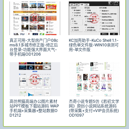
真正可用-大型房产门户08c
KC加壳助手-KuCo Shell 1.1-
ms8.1多城市修正版-修正后
绿色单文件版-WIN10亲测可
台登录-功能强大界面大气-
用-单文件版
带手机端OD1206
高仿熊猫高端办公图片素材
杰奇小说专题5仿《若初文学
站PPT模板下载站源码 WAP
网》原创小说网站系统源码
手机端+采集器+整站数据O
(带采集+支付+VIP会员系统)
D1212
OD1097