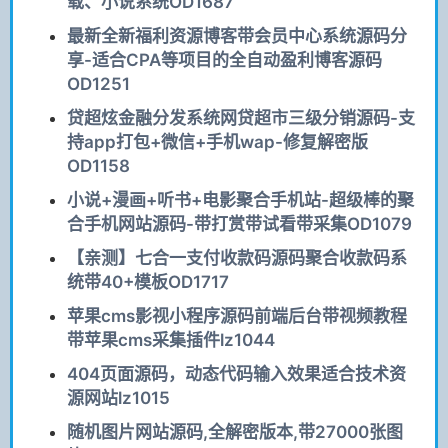
载、小说系统OD1687
最新全新福利资源博客带会员中心系统源码分
享-适合CPA等项目的全自动盈利博客源码
OD1251
贷超炫金融分发系统网贷超市三级分销源码-支
持app打包+微信+手机wap-修复解密版
OD1158
小说+漫画+听书+电影聚合手机站-超级棒的聚
合手机网站源码-带打赏带试看带采集OD1079
【亲测】七合一支付收款码源码聚合收款码系
统带40+模板OD1717
苹果cms影视小程序源码前端后台带视频教程
带苹果cms采集插件lz1044
404页面源码，动态代码输入效果适合技术资
源网站lz1015
随机图片网站源码,全解密版本,带27000张图