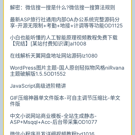
解密：微信搜一搜是什么?微信搜一搜算法规则
最新ASP旅行社通用内部OA办公系统完整源码分
享-开源无限制+考勤+地接+计调等等功能OD1125
小白也能听懂的人工智能原理视频教程免费下载
【完结】[某站付费知识课]al1008
在线解析天翼网盘地址网站源码lz1080
WordPress图片主题-国人原创轻拟物风格niRvana
主题破解版1.5.5OD1552
JavaScript高级进阶精讲
GIF压缩神器单文件版本-可自主调节压缩比-单文
件版
中文小说网站商业模板-全站生成静态-
ASP+Msqql+Acc-后台带采集OD1077
微信小程序开发详细视频教程bd1016