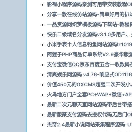
影视小程序源码亲测可用带安装教程OD
分享一款在线仿站源码-简单好用的扒站平
一品资源网织梦模板源码下载站-教程资
快乐二级域名分发源码v3.1.0多用户、
小米手表个人信息钓鱼网站源码lz101
阿狸子PHP商品订单系统V2.9豪华版
支付宝微信QQ京东百度五合一收款码在线
清爽娱乐网源码 v4.76-响应式OD1116
价值450元的GXCMS超强二次开发小
火鸟地方门户全套PC+WAP+微信+AP
最新二次元聊天室网站源码带后台带搭建
最新版聚支付源码去授权代码无后门OD
杰奇2.4最新小说网站采集程序源码-UT