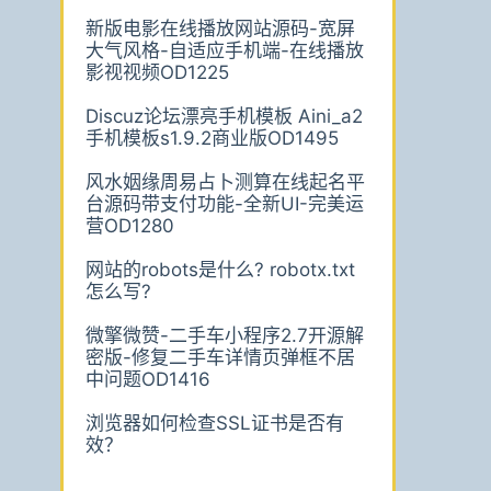
新版电影在线播放网站源码-宽屏
大气风格-自适应手机端-在线播放
影视视频OD1225
Discuz论坛漂亮手机模板 Aini_a2
手机模板s1.9.2商业版OD1495
风水姻缘周易占卜测算在线起名平
台源码带支付功能-全新UI-完美运
营OD1280
网站的robots是什么? robotx.txt
怎么写?
微擎微赞-二手车小程序2.7开源解
密版-修复二手车详情页弹框不居
中问题OD1416
浏览器如何检查SSL证书是否有
效？