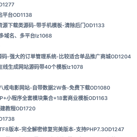
1277
台OD1138
源下载类源码-带手机模板-清除后门OD1133
多域名、多平台lz1068
9
源码-强大的订单管理系统-比较适合单品推广商城OD1204
生成网站源码带40个模板lz1078
八戒电影网站-自带数据2W条-免费下载OD1080
P+小程序全套模块集合+18套商业模板OD1163
教程OD1720
1738
F8版本-完全解密修复完美版本-支持PHP7.3OD1247