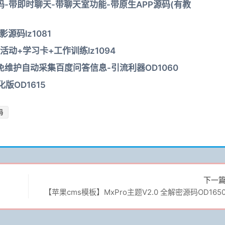
-带即时聊天-带聊天室功能-带原生APP源码(有教
源码lz1081
动+学习卡+工作训练lz1094
免维护自动采集百度问答信息-引流利器OD1060
版OD1615
码
下一
【苹果cms模板】MxPro主题V2.0 全解密源码OD165