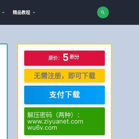
精品教程
5
积分
原价：
无需注册，即可下载
支付下载
解压密码（两种）：
www.ziyuanet.com
wu6v.com