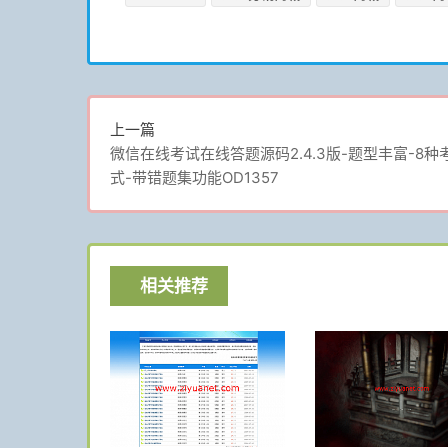
上一篇
微信在线考试在线答题源码2.4.3版-题型丰富-8种
式-带错题集功能OD1357
相关推荐