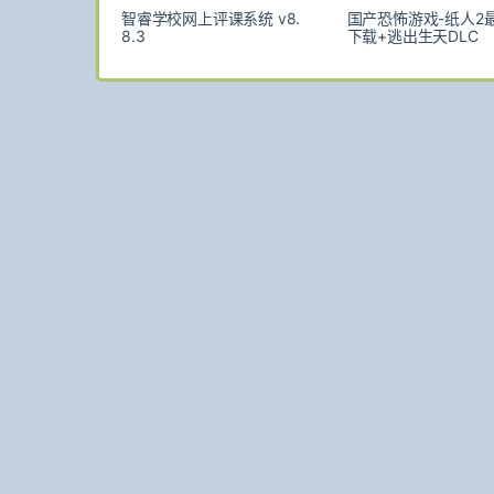
智睿学校网上评课系统 v8.
国产恐怖游戏-纸人2
8.3
下载+逃出生天DLC