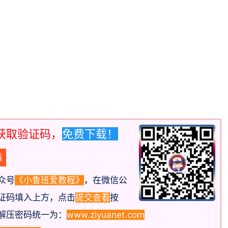
获取验证码，
免费下载！
众号
《小鲁班爱教程》
，在微信公
证码填入上方，点击
提交查看
按
解压密码统一为：
www.ziyuanet.com