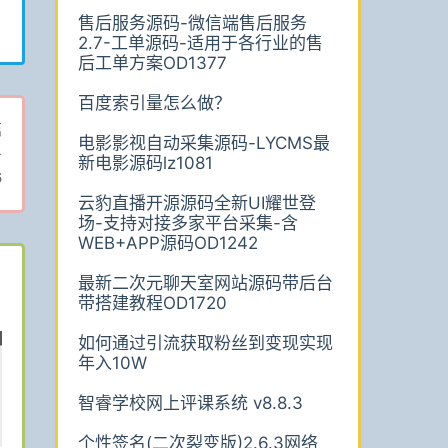
售后服务源码-微信端售后服务
2.7-工单源码-适用于各行业的售
后工单方案OD1377
百度索引量怎么做？
篇
电影影视自动采集源码-LYCMS最
-
新电影源码lz1081
6
云豹直播开源源码全新UI耀世登
场-支持对接多家平台采集-含
WEB+APP源码OD1242
最新二次元聊天室网站源码带后台
带搭建教程OD1720
如何通过引流获取粉丝到变现实现
年入10W
智睿学校网上评课系统 v8.8.3
个性签名(二次裂变版)2.6.3网络