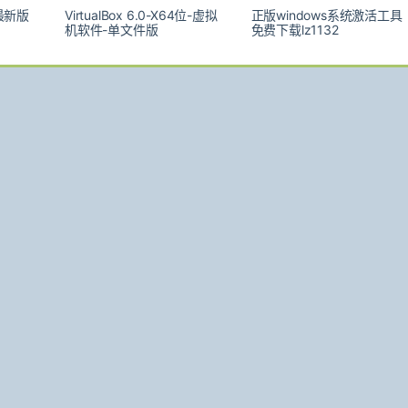
最新版
VirtualBox 6.0-X64位-虚拟
正版windows系统激活工具
机软件-单文件版
免费下载lz1132