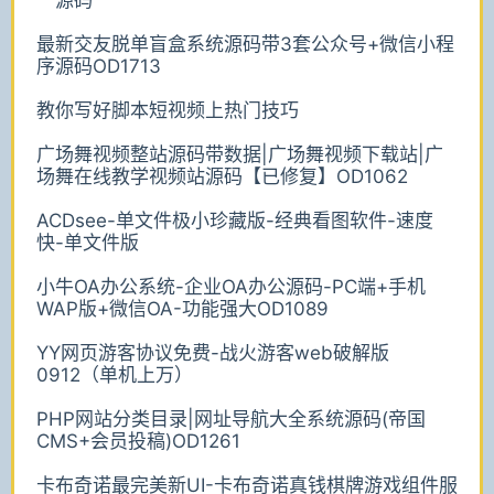
最新交友脱单盲盒系统源码带3套公众号+微信小程
序源码OD1713
教你写好脚本短视频上热门技巧
广场舞视频整站源码带数据|广场舞视频下载站|广
场舞在线教学视频站源码【已修复】OD1062
ACDsee-单文件极小珍藏版-经典看图软件-速度
快-单文件版
小牛OA办公系统-企业OA办公源码-PC端+手机
WAP版+微信OA-功能强大OD1089
YY网页游客协议免费-战火游客web破解版
0912（单机上万）
PHP网站分类目录|网址导航大全系统源码(帝国
CMS+会员投稿)OD1261
卡布奇诺最完美新UI-卡布奇诺真钱棋牌游戏组件服