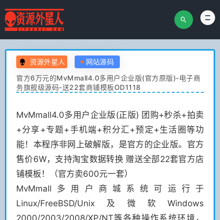
资源外星人
网站源码
官方6万元的MvMmall4.0多用户企业版(官方原版)-电子商
务旗舰级源码-送22套商铺模板OD1118
MvMmall4.0多用户企业版(正版) 团购+秒杀+拍卖
+分享+专题+手机端+积分汇+预定+生活圈等功
能！本程序非网上破解版，是官方的企业版。官方
售价6W，支持淘宝数据转换 赠送全部22套官方店
铺模板！（官方卖600元一套）
MvMmall多用户商城系统可运行于
Linux/FreeBSD/Unix及微软Windows
2000/2003/2008/XP/NT等各种操作系统环境，