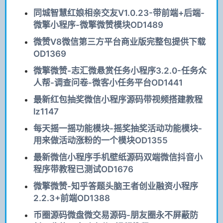
同城智慧红娘相亲交友V1.0.23-带前端+后端-
微擎小程序-微擎微赞模块OD1489
微赞V8微信第三方平台商业版完整包提供下载
OD1369
微擎微赞-志汇微悬赏任务小程序3.2.0-任务众
人帮-调查问卷-微客小任务平台OD1441
最新红包抽奖微信小程序源码带视频搭建教程
lz1147
每天摇一摇功能模块-摇奖抽奖活动功能模块-
用来做活动涨粉的一个模块OD1355
最新微信小程序手机壁纸源码双端微信抖音小
程序带教程已测试OD1676
微擎微赞-知乎答题头脑王者创业融资小程序
2.2.3+前端OD1388
币圈源码微盘微交易源码-朋友圈永不屏蔽防