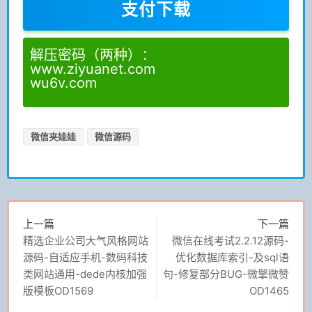
支付下载
解压密码（两种）：
www.ziyuanet.com
wu6v.com
微信夹娃娃
微信源码
上一篇
下一篇
精选企业公司大气风格网站
微信在线考试2.2.12源码-
源码-自适应手机-数码科技
优化数据库索引-及sql语
类网站通用-dede内核加强
句-修复部分BUG-微擎微赞
版模板OD1569
OD1465