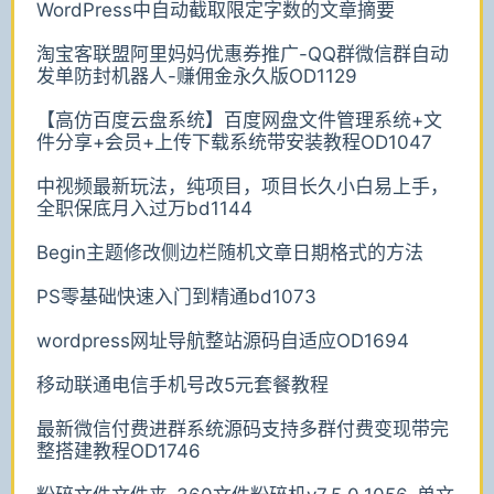
WordPress中自动截取限定字数的文章摘要
淘宝客联盟阿里妈妈优惠券推广-QQ群微信群自动
发单防封机器人-赚佣金永久版OD1129
【高仿百度云盘系统】百度网盘文件管理系统+文
件分享+会员+上传下载系统带安装教程OD1047
中视频最新玩法，纯项目，项目长久小白易上手，
全职保底月入过万bd1144
Begin主题修改侧边栏随机文章日期格式的方法
PS零基础快速入门到精通bd1073
wordpress网址导航整站源码自适应OD1694
移动联通电信手机号改5元套餐教程
最新微信付费进群系统源码支持多群付费变现带完
整搭建教程OD1746