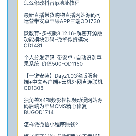
怎么修改抖音ip地址教程
最新直播带货购物直播网站源码可
运营带安卓苹果APP三端OD1730
微教育-多校版3.12.16-解密开源版
功能模块源码-微擎微赞模块
OD1481
个人分发源码-带安卓+自动识别苹
果系统-价值500-OD1150
【一键安装】Dayz1.03盗版服务
端+中文客户端+云机外网直连联机
OD1308
独角兽X4视频影视视频动漫网站源
码后端为苹果CMS精心修复
BUGOD1714
怎样做微信小程序赚钱?