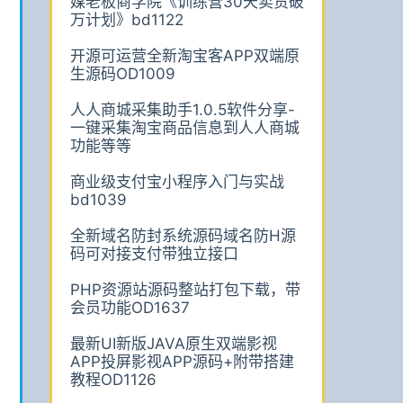
媒老板商学院《训练营30天卖货破
万计划》bd1122
开源可运营全新淘宝客APP双端原
生源码OD1009
人人商城采集助手1.0.5软件分享-
一键采集淘宝商品信息到人人商城
功能等等
商业级支付宝小程序入门与实战
bd1039
全新域名防封系统源码域名防H源
码可对接支付带独立接口
PHP资源站源码整站打包下载，带
会员功能OD1637
最新UI新版JAVA原生双端影视
APP投屏影视APP源码+附带搭建
教程OD1126