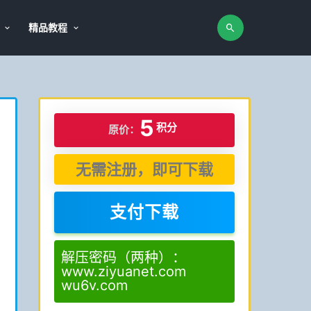
精品教程
5
积分
原价：
无需注册，即可下载
支付下载
解压密码（两种）：
www.ziyuanet.com
wu6v.com