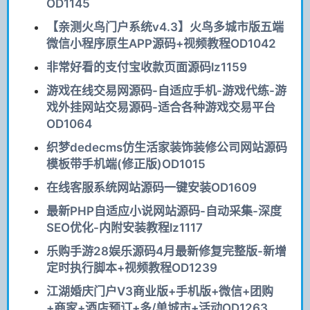
OD1145
【亲测火鸟门户系统v4.3】火鸟多城市版五端
微信小程序原生APP源码+视频教程OD1042
非常好看的支付宝收款页面源码lz1159
游戏在线交易网源码-自适应手机-游戏代练-游
戏外挂网站交易源码-适合各种游戏交易平台
OD1064
织梦dedecms仿生活家装饰装修公司网站源码
模板带手机端(修正版)OD1015
在线客服系统网站源码一键安装OD1609
最新PHP自适应小说网站源码-自动采集-深度
SEO优化-内附安装教程lz1117
乐购手游28娱乐源码4月最新修复完整版-新增
定时执行脚本+视频教程OD1239
江湖婚庆门户V3商业版+手机版+微信+团购
+商家+酒店预订+多/单城市+活动OD1263