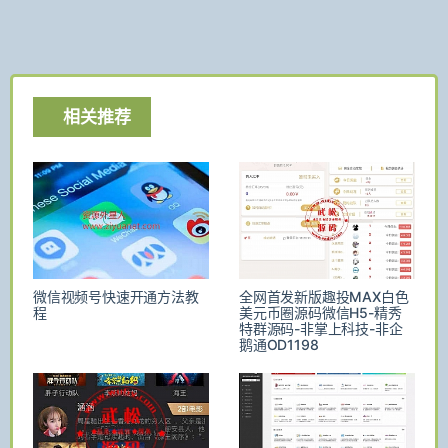
相关推荐
微信视频号快速开通方法教
全网首发新版趣投MAX白色
程
美元币圈源码微信H5-精秀
特群源码-非掌上科技-非企
鹅通OD1198