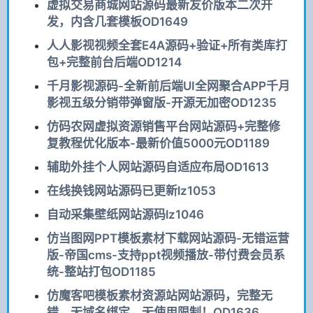
虚拟交易商城网站源码最新友价版本二次开
发，内含几套模板OD1649
人人影视视频全套E4A源码+验证+所有类库打
包+完整前台后端OD1214
千月影视源码-全新前后端UI全网聚合APP千月
影视五级分销带弹窗版-开源无加密OD1235
仿码农网虚拟资源销售平台网站源码+完整修
复教程优化版本-最新价值5000元OD1189
辅助外挂个人网站源码自适应布局OD1613
在线换钱网站源码已更新lz1053
自动采集壁纸网站源码lz1046
仿当图网PPT模板素材下载网站源码-无错运营
版-帝国cms-支持ppt视频播放-带付费会员系
统-整站打包OD1185
仿魔客吧模板素材资源站网站源码，完整无
错，无域名绑定，无使用限制！OD1636