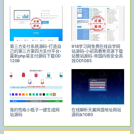
第三方支付系统源码-打造自
918学习网免费在线自学网
己的第三方第四方支付平台-
站源码-小初高教育资源下载
最新php易支付源码下载OD
站整站源码-帝国内核安全高
1208
效OD1085
我的性格小瓶子一键生成网
在线解析天翼网盘地址网站
站源码
源码lz1080