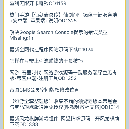
盈利无限开卡赚钱OD1159
热门手游【仙剑奇侠传】仙剑问情镜像一键服务端
+安卓端+苹果端+说明OD1325
解决Google Search Console提示的错误类型
Missing:fn
最新全网代挂程序网站源码下载lz1024
怎样在豆瓣上引流赚钱的干货技巧
网游-石器时代-网络游戏源码一键服务端绿色无毒
版-带客户端-注册工具OD1352
帝国CMS会员空间版权修改位置
【颂游全套整理版】收集不错的颂游老版本带黑金
与宝马旗舰版通用免授权[附视频教程文档]OD1314
最新风龙棋牌游戏组件-网狐精华源码二开风龙棋牌
下载OD1333