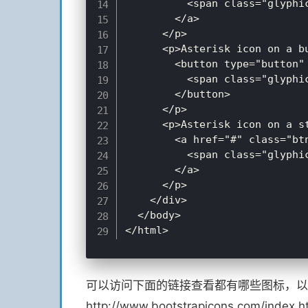
          <span class="glyphic
        </a>

      </p>

      <p>Asterisk icon on a bu
        <button type="button" 
          <span class="glyphi
        </button>

      </p>

      <p>Asterisk icon on a st
        <a href="#" class="btn
          <span class="glyphi
        </a>

      </p> 

    </div>

  </body>

可以访问下面的链接查看都有哪些图标，以
http://www.bootstrapicons.com/index.h