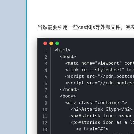
当然需要引用一些css和js等外部文件，
<html>

  <head>

    <meta name="viewport" con
    <link rel="stylesheet" hr
    <script src="//cdn.bootcs
    <script src="//cdn.bootcs
  </head>

  <body>

    <div class="container">

      <h2>Asterisk Glyph</h2>

      <p>Asterisk icon: <span
      <p>Asterisk icon as a li
        <a href="#">
