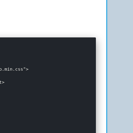
.min.css">

>

  
