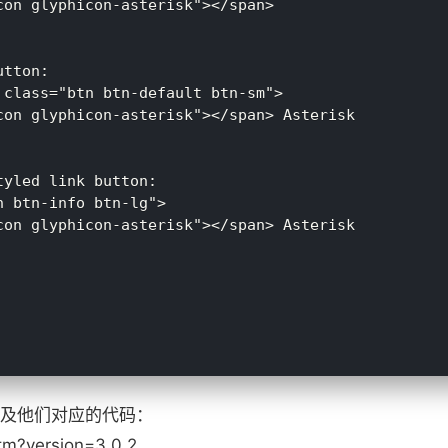
on glyphicon-asterisk"></span>

tton:

class="btn btn-default btn-sm">

con glyphicon-asterisk"></span> Asterisk

yled link button:

 btn-info btn-lg">

con glyphicon-asterisk"></span> Asterisk

及他们对应的代码：
tm?version=3.0.2