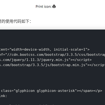
完整的使用代码如下：
tent="width=device-width, initial-scale=1">

ef="//cdn.bootcss.com/bootstrap/3.3.5/css/bootstrap
s.com/jquery/1.11.3/jquery.min.js"></script>

s.com/bootstrap/3.3.5/js/bootstrap.min.js"></script
 class="glyphicon glyphicon-asterisk"></span></p>  
nk:
