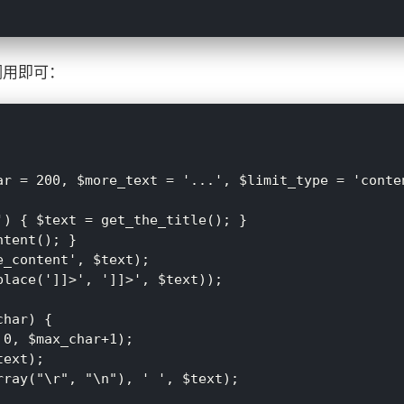
调用即可：
ar = 200, $more_text = '...', $limit_type = 'conten
) { $text = get_the_title(); }

tent(); }

_content', $text);

lace(']]>', ']]>', $text));

har) {

ext);
