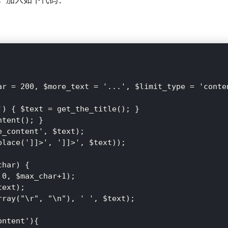
php，加入如下代码：
ar = 200, $more_text = '...', $limit_type = 'conten
) { $text = get_the_title(); }

tent(); }

_content', $text);

lace(']]>', ']]>', $text));

har) {

ext);
