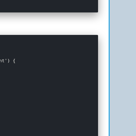
t') {
