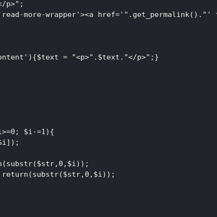
'read-more-wrapper'><a href='".get_permalink()."'