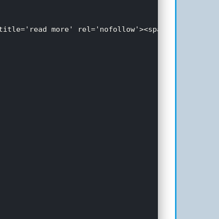
 title='read more' rel='nofollow'><span>阅读全文</spa