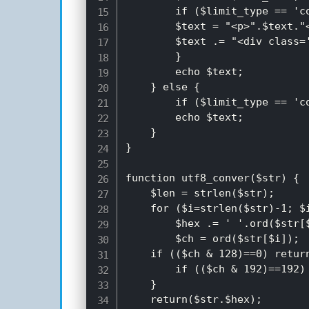
		if ($limit_type == 'content'){

		$text = "<p>".$text."</p>";

        $text .= "<div class=
		}

        echo $text;

    } else {

		if ($limit_type == 'content'){$text = "<p>".$text."</p>";}

        echo $text;

    }

}

function utf8_conver($str) {

	$len = strlen($str);

	for ($i=strlen($str)-1; $i>=0; $i-=1){

		$hex .= ' '.ord($str[$i]);

		$ch = ord($str[$i]);

	if (($ch & 128)==0) return(substr($str,0,$i));

		if (($ch & 192)==192) return(substr($str,0,$i));

	}

	return($str.$hex);
