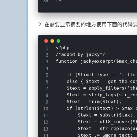
2. 在需要显示摘要的地方使用下面的代码
<?php 

/*added by jacky*/

function jackyexcerpt($max_ch
    if ($limit_type == 'title'
    else { $text = get_the_con
    $text = apply_filters('the
    $text = strip_tags(str_rep
	$text = trim($text);

    if (strlen($text) > $max_c
		$text = substr($text, 0, $max_char+1);

        $text = utf8_conver($t
		$text = str_replace(array("\r", "\n"), ' ', $text);

		$text .= $more_text;
