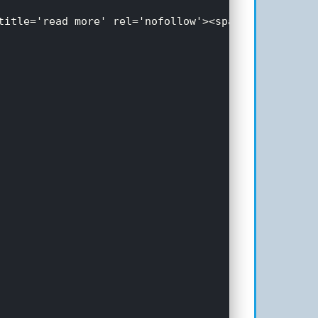
 title='read more' rel='nofollow'><span>阅读全文</spa