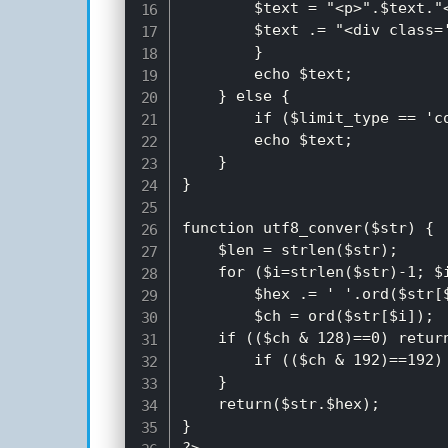
		$text = "<p>".$text."</p>";

        $text .= "<div class=
		}

        echo $text;

    } else {

		if ($limit_type == 'content'){$text = "<p>".$text."</p>";}

        echo $text;

    }

}

function utf8_conver($str) {

	$len = strlen($str);

	for ($i=strlen($str)-1; $i>=0; $i-=1){

		$hex .= ' '.ord($str[$i]);

		$ch = ord($str[$i]);

	if (($ch & 128)==0) return(substr($str,0,$i));

		if (($ch & 192)==192) return(substr($str,0,$i));

	}

	return($str.$hex);

}
