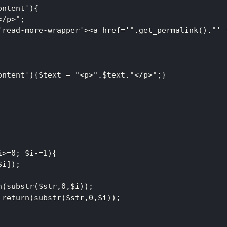
'read-more-wrapper'><a href='".get_permalink()."'