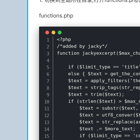
1. 切换到主题所在目录,打开functions.
functions.php
<?php 

/*added by jacky*/

function jackyexcerpt($max_ch
    if ($limit_type == 'title'
    else { $text = get_the_con
    $text = apply_filters('the
    $text = strip_tags(str_rep
	$text = trim($text);

    if (strlen($text) > $max_c
		$text = substr($text, 0, $max_char+1);

        $text = utf8_conver($t
		$text = str_replace(array("\r", "\n"), ' ', $text);

		$text .= $more_text;

		if ($limit_type == 'content'){
