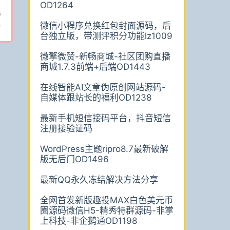
OD1264
篇
4
微信小程序兑换红包封面源码，后
台独立版，带测评积分功能lz1009
微擎微赞-新畅商城-社区团购直播
商城1.7.3前端+后端OD1443
在线智能AI文章伪原创网站源码-
自媒体跟站长的福利OD1238
最新手机短信接码平台，抖音短信
注册接验证码
WordPress主题ripro8.7最新破解
版无后门OD1496
最新QQ永久冻结解决方法分享
全网首发新版趣投MAX白色美元币
圈源码微信H5-精秀特群源码-非掌
上科技-非企鹅通OD1198