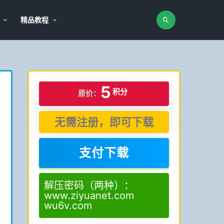
精品教程
5
积分
原价：
无需注册，即可下载
支付下载
解压密码（两种）：
www.ziyuanet.com
wu6v.com