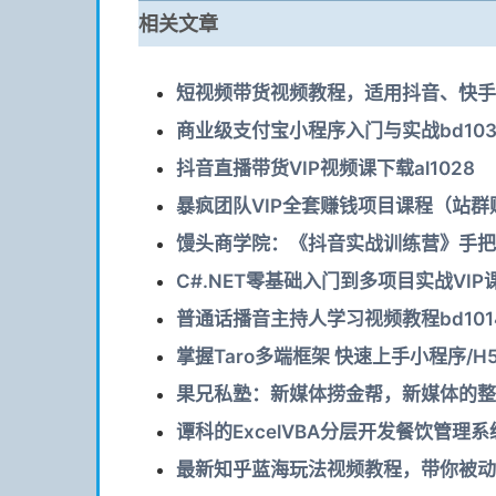
相关文章
短视频带货视频教程，适用抖音、快手等
商业级支付宝小程序入门与实战bd103
抖音直播带货VIP视频课下载al1028
暴疯团队VIP全套赚钱项目课程（站群赚
馒头商学院：《抖音实战训练营》手把手
C#.NET零基础入门到多项目实战VIP课程
普通话播音主持人学习视频教程bd101
掌握Taro多端框架 快速上手小程序/H5
果兄私塾：新媒体捞金帮，新媒体的整套
谭科的ExcelVBA分层开发餐饮管理系统 
最新知乎蓝海玩法视频教程，带你被动收