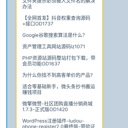
文件夹提示必须键入文件名的解决
办法
【全网首发】抖音权重查询源码
+接口OD1737
Google谷歌搜索算法是什么？
资产管理工具网站源码lz1071
PHP资源站源码整站打包下载，带
会员功能OD1637
为什么你找不到高客单价的产品?
适合零基础新手，微头条抄书搬运
赚钱项目
微擎微赞-社区团购直播分销商城
1.7.3-正式版OD1420
WordPress注册插件-ludou-
phone-register2.0最终版-带验证