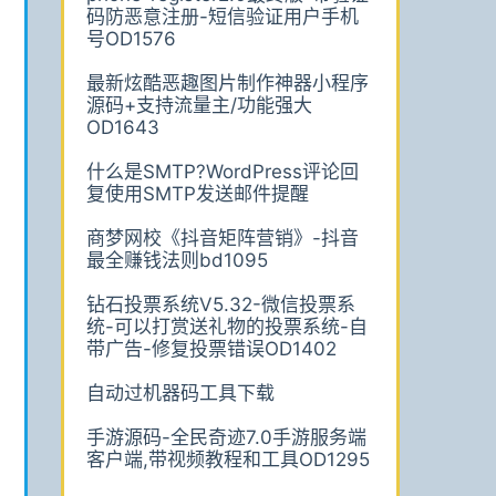
码防恶意注册-短信验证用户手机
号OD1576
最新炫酷恶趣图片制作神器小程序
源码+支持流量主/功能强大
OD1643
什么是SMTP?WordPress评论回
复使用SMTP发送邮件提醒
商梦网校《抖音矩阵营销》-抖音
最全赚钱法则bd1095
钻石投票系统V5.32-微信投票系
统-可以打赏送礼物的投票系统-自
带广告-修复投票错误OD1402
自动过机器码工具下载
手游源码-全民奇迹7.0手游服务端
客户端,带视频教程和工具OD1295