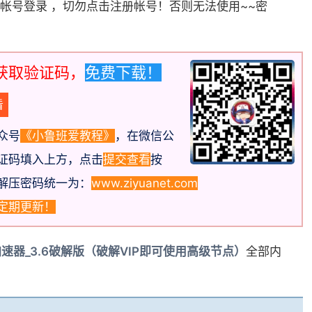
帐号登录 ，切勿点击注册帐号！否则无法使用~~密
获取验证码，
免费下载！
众号
《小鲁班爱教程》
，在微信公
证码填入上方，点击
提交查看
按
解压密码统一为：
www.ziyuanet.com
定期更新！
加速器_3.6破解版（破解VIP即可使用高级节点）
全部内