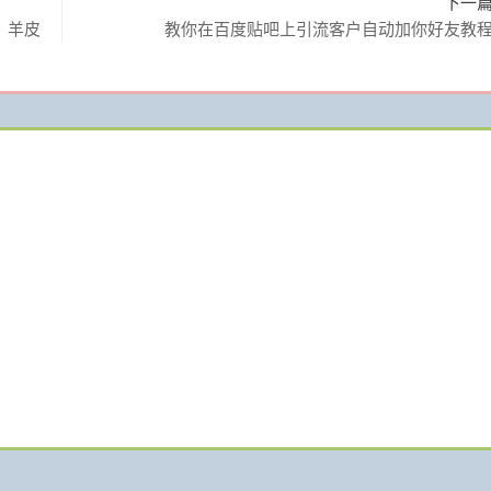
下一
、羊皮
教你在百度贴吧上引流客户自动加你好友教