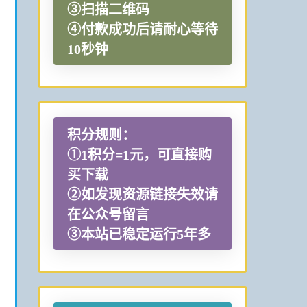
③扫描二维码
④付款成功后请耐心等待
10秒钟
积分规则：
①1积分=1元，可直接购
买下载
②如发现资源链接失效请
在公众号留言
③本站已稳定运行5年多