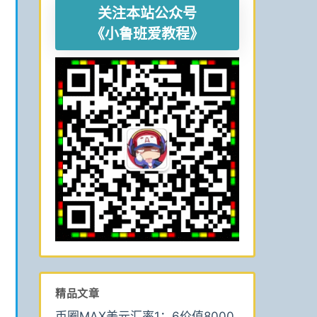
关注本站公众号
《小鲁班爱教程》
精品文章
币圈MAX美元汇率1：6价值8000