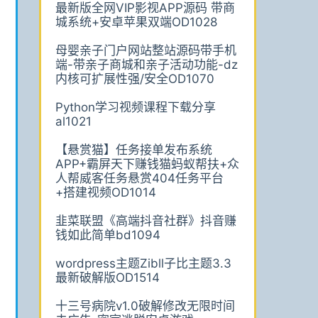
最新版全网VIP影视APP源码 带商
城系统+安卓苹果双端OD1028
母婴亲子门户网站整站源码带手机
端-带亲子商城和亲子活动功能-dz
内核可扩展性强/安全OD1070
Python学习视频课程下载分享
al1021
【悬赏猫】任务接单发布系统
APP+霸屏天下赚钱猫蚂蚁帮扶+众
人帮威客任务悬赏404任务平台
+搭建视频OD1014
韭菜联盟《高端抖音社群》抖音赚
钱如此简单bd1094
wordpress主题Zibll子比主题3.3
最新破解版OD1514
十三号病院v1.0破解修改无限时间