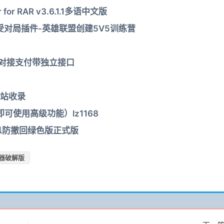
r RAR v3.6.1.1多语中文版
对局插件-英雄联盟创建5V5训练营
对接支付带独立接口
站收录
可使用高级功能）lz1168
开&消息防撤回绿色版正式版
器破解版