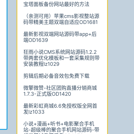
宝塔面板备份网站最好的方法
（亲测可用）苹果cms影视整站源
码带精美主题双端自适应OD1681
最新影视双端网站源码带app+后
端OD1639
狂雨小说CMS系统网站源码1.2.2
带两套优化模板和一套采集规则带
安装教程lz1029
剪辑后期必备音效包免费下载
微擎微赞-社区团购直播分销商城
1.7.3-正式版OD1420
最新彩虹商城6.6免授权版全网首
发lz1033
小说+漫画+听书+电影聚合手机
站-超级棒的聚合手机网站源码-带