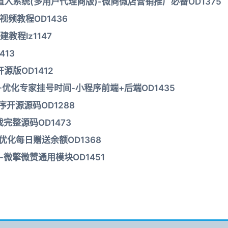
入系统(多用户代理商版)-微商微店营销推广必备OD1375
频教程OD1436
程lz1147
413
源版OD1412
-优化专家挂号时间-小程序前端+后端OD1435
序开源源码OD1288
完整源码OD1473
0-优化每日赠送余额OD1368
-微擎微赞通用模块OD1451