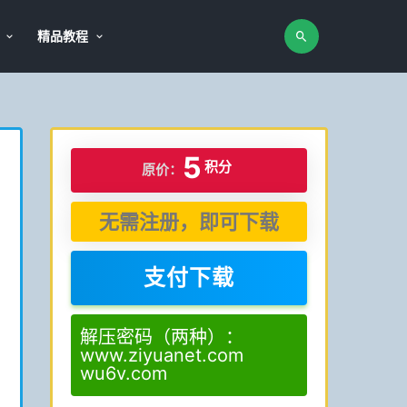
精品教程
5
积分
原价：
无需注册，即可下载
支付下载
解压密码（两种）：
www.ziyuanet.com
wu6v.com