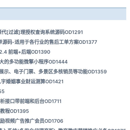
代[过滤]理授权查询系统源码OD1291
单源码-适用于各行业的售后工单方案OD1377
.4 前端+后端OD1390
强大的多功能微擎小程序OD1444
区展示、电子门票、多景区多核销员等功能OD1359
八字婚姻事业财运测算OD1421
55
接口带前端和后台OD1711
程OD1395
视频广告推广会员OD1706