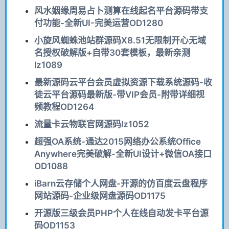
风水姻缘周易占卜测算在线起名平台源码带支
付功能-全新UI-完美运营OD1280
小旋风蜘蛛池站群源码X8.51无限制开心无域
名授权破解版+自带30套模板，最新亲测
lz1089
最新源码云平台会员虚拟资源下载系统源码-收
徒云平台源码最新版-带VIP会员-附带详细视
频教程OD1264
流量卡云物联官网源码lz1052
超强OA系统-通达2015网络办公系统Office
Anywhere完美破解-全新UI设计+微信OA接口
OD1088
iBarn云存储个人网盘-开源的仿百度云盘程序
网站源码-企业级网盘源码OD1175
开源版三级会员PHP个人在线自动发卡平台源
码OD1153