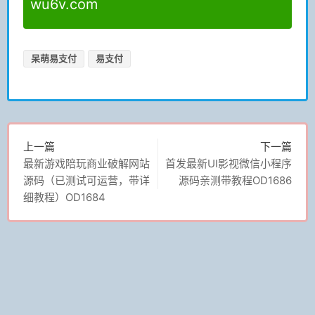
wu6v.com
呆萌易支付
易支付
上一篇
下一篇
最新游戏陪玩商业破解网站
首发最新UI影视微信小程序
源码（已测试可运营，带详
源码亲测带教程OD1686
细教程）OD1684