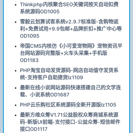
Thinkphp内核聚合SEO关键词按天自动扣费
系统源码OD1005
雪毅云划算试客系统v2.9.7标准版-含购物返
利+免费试用+9.9包邮+品牌折扣+推广中心等
OD1095
帝国CMS内核仿《小可爱宠物网》宠物资讯平
台网站源码完整版+火车头采集+手机版
OD1183
PHP淘宝自动发货源码-网店自动值守发货系
统-支持客户自助提货lz1109
最新在线小说网站源码快速搭建自己的文学连
载、小说系统OD1687
PHP云乐购社区系统源码全新开源版lz1105
最新方维众筹V1.71公益股权众筹商城系统源
码-新版UI前端-支付接口-公益众筹-短信邮件
接口OD1117