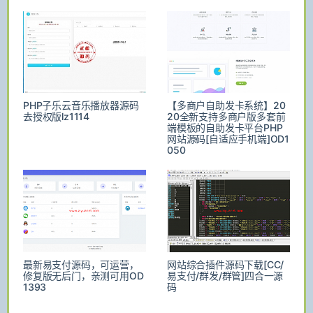
PHP子乐云音乐播放器源码
【多商户自助发卡系统】20
去授权版lz1114
20全新支持多商户版多套前
端模板的自助发卡平台PHP
网站源码[自适应手机端]OD1
050
最新易支付源码，可运营，
网站综合插件源码下载[CC/
修复版无后门，亲测可用OD
易支付/群发/群管]四合一源
1393
码