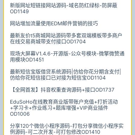
新版网址短链接网站源码-域名防红绿标-防屏蔽
OD1149
网站增加流量使用EDM邮件营销的技巧
最新友价t5商城网站源码带多套双端模板带多商户
在线交易商城带支付接口OD1704
现场大屏幕V1.4.6-开源版-公众号模块-微擎微赞通
用模块OD1451
最新短信宝版借贷系统源码|仿给你花分期含支付|
仿给你花短信接口已对接为短信宝OD1104
【全网首发】抖音权重查询源码+接口OD1737
EduSoHo在线教育商业版带账户充值+打折活动
+学习卡+作业练习+题库增强+VIP商业插件
OD1006
分享120个微信小程序源码-打包分享微信小程序实
例源码-可二次开发-可打包修改OD1410