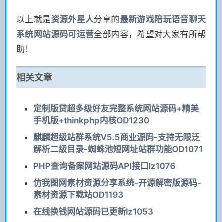
以上就是
资源
外星人
分享的
最新游戏陪玩语音聊天
系统网站源码可运营
全部内容，希望对大家有所帮
助！
相关文章
定制版贷超多级好友完整系统网站源码+精美
手机版+thinkphp内核OD1230
麒麟超级站群系统V5.5商业源码-支持无限泛
解析二级目录-蜘蛛池短网址站群功能OD1071
PHP查询备案网站源码API接口lz1076
仿我图网素材资源分享系统-开源解密版源码-
素材资源下载站OD1193
在线换钱网站源码已更新lz1053