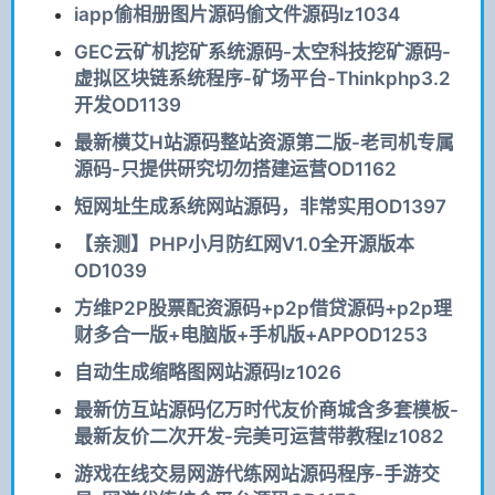
iapp偷相册图片源码偷文件源码lz1034
GEC云矿机挖矿系统源码-太空科技挖矿源码-
虚拟区块链系统程序-矿场平台-Thinkphp3.2
开发OD1139
最新横艾H站源码整站资源第二版-老司机专属
源码-只提供研究切勿搭建运营OD1162
短网址生成系统网站源码，非常实用OD1397
【亲测】PHP小月防红网V1.0全开源版本
OD1039
方维P2P股票配资源码+p2p借贷源码+p2p理
财多合一版+电脑版+手机版+APPOD1253
自动生成缩略图网站源码lz1026
最新仿互站源码亿万时代友价商城含多套模板-
最新友价二次开发-完美可运营带教程lz1082
游戏在线交易网游代练网站源码程序-手游交