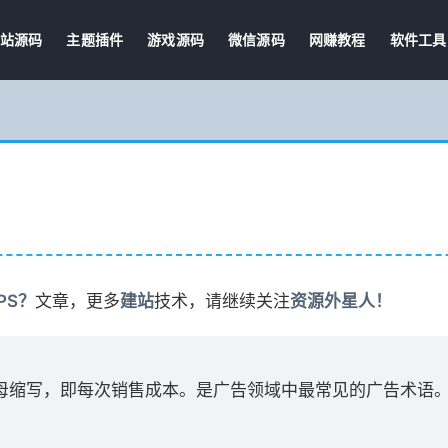
站源码
主题插件
游戏源码
微信源码
网赚教程
软件工具
PS？
文章，更多
建站
技术，请继续关注
资源
外星人！
es英文的首字母缩写，即每次销售成本。是广告领域中最常见的广告