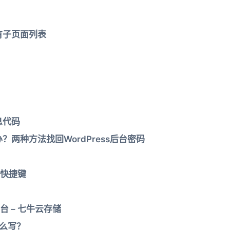
所有子页面列表
息代码
办？两种方法找回WordPress后台密码
常用快捷键
？
 – 七牛云存储
y怎么写？