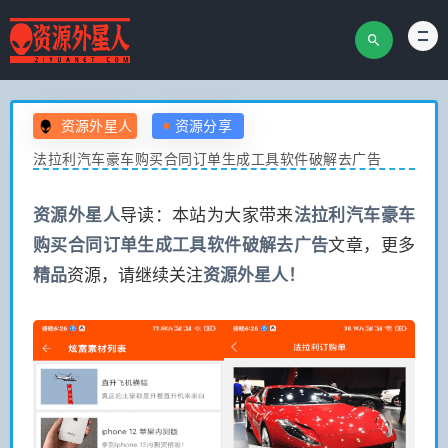
资源外星人
资源分享
法拉利汽车豪车购买合同订单生成工具软件破解去广告
资源
外星人
导读：本站为大家带来
法拉利汽车豪车
购买合同订单生成工具软件破解去广告
文章，更多
精品
资源，请继续关注
资源
外星人！