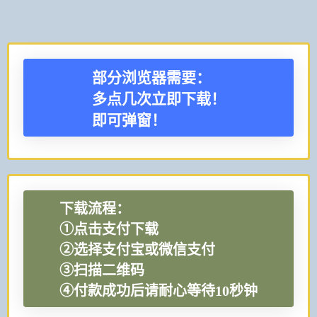
部分浏览器需要：
多点几次立即下载！
即可弹窗！
下载流程：
①点击支付下载
②选择支付宝或微信支付
③扫描二维码
④付款成功后请耐心等待10秒钟