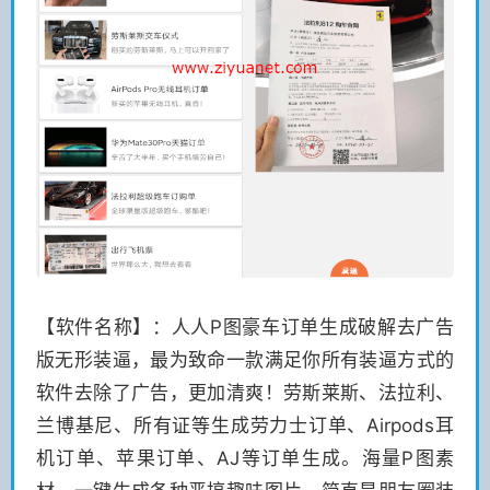
【软件名称】：人人P图豪车订单生成破解去广告
版无形装逼，最为致命一款满足你所有装逼方式的
软件去除了广告，更加清爽！劳斯莱斯、法拉利、
兰博基尼、所有证等生成劳力士订单、Airpods耳
机订单、苹果订单、AJ等订单生成。海量P图素