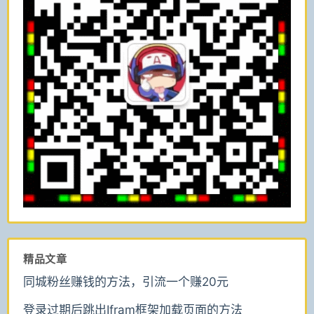
精品文章
同城粉丝赚钱的方法，引流一个赚20元
登录过期后跳出Ifram框架加载页面的方法