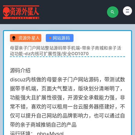
资源外星人
网站源码
母婴亲子门户网站整站源码带手机端-带亲子商城和亲子活
动功能-dz内核可扩展性强/安全OD1070
源码介绍
discuz内核做的母婴亲子门户网站源码，带测试数
据带手机端，页面大气整洁，版块划分清晰明了，
功能强大且扩展性很强，开源安全承载能力强，非
常不错，喜欢的可以租用一台云服务器搭建好，不
仅可以提升自己网站的品牌影响力，也可以通过自
带的亲子商城推销自己的产品
运行环境： php+Mysql