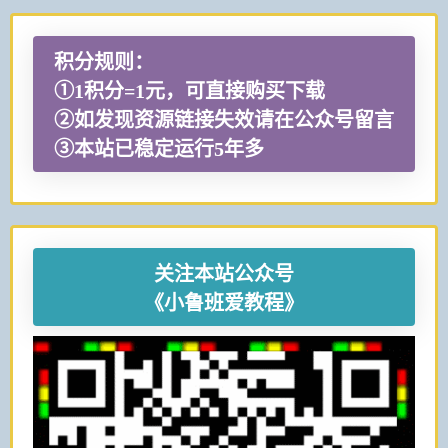
积分规则：
①1积分=1元，可直接购买下载
②如发现资源链接失效请在公众号留言
③本站已稳定运行5年多
关注本站公众号
《小鲁班爱教程》