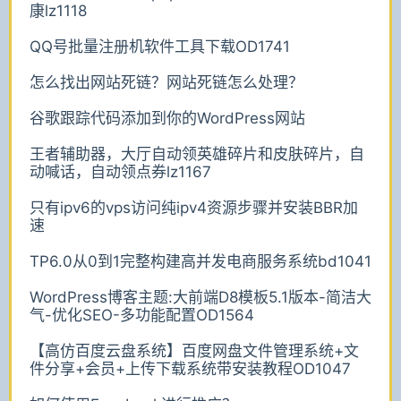
康lz1118
QQ号批量注册机软件工具下载OD1741
怎么找出网站死链？网站死链怎么处理？
谷歌跟踪代码添加到你的WordPress网站
王者辅助器，大厅自动领英雄碎片和皮肤碎片，自
动喊话，自动领点券lz1167
只有ipv6的vps访问纯ipv4资源步骤并安装BBR加
速
TP6.0从0到1完整构建高并发电商服务系统bd1041
WordPress博客主题:大前端D8模板5.1版本-简洁大
气-优化SEO-多功能配置OD1564
【高仿百度云盘系统】百度网盘文件管理系统+文
件分享+会员+上传下载系统带安装教程OD1047