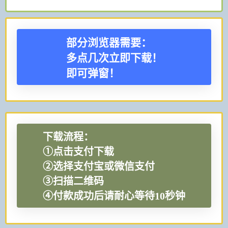
部分浏览器需要：
多点几次立即下载！
即可弹窗！
下载流程：
①点击支付下载
②选择支付宝或微信支付
③扫描二维码
④付款成功后请耐心等待10秒钟