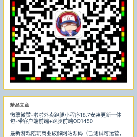
精品文章
微擎微赞-啦啦外卖跑腿小程序18.7安装更新一体
包-带客户端前端+跑腿前端OD1450
最新游戏陪玩商业破解网站源码（已测试可运营，